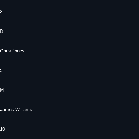
8
D
Chris Jones
9
M
James Williams
10