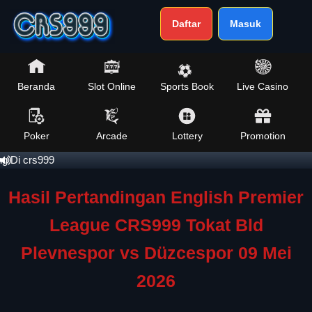
Daftar
Masuk
Beranda
Slot Online
Sports Book
Live Casino
Poker
Arcade
Lottery
Promotion
 crs999
Hasil Pertandingan English Premier
League CRS999 Tokat Bld
Plevnespor vs Düzcespor 09 Mei
2026