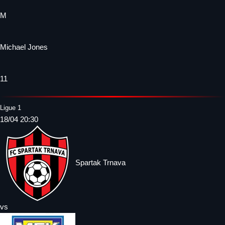
M
Michael Jones
11
Ligue 1
18/04 20:30
Spartak Trnava
vs