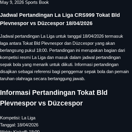
May 9, 2026
Sports Book
Jadwal Pertandingan La Liga CRS999 Tokat Bld
Plevnespor vs Düzcespor 18/04/2026
Jadwal pertandingan La Liga untuk tanggal 18/04/2026 termasuk
laga antara Tokat Bld Plevnespor dan Düzcespor yang akan
berlangsung pukul 18:00. Pertandingan ini merupakan bagian dari
kompetisi resmi La Liga dan masuk dalam jadwal pertandingan
sepak bola yang menarik untuk diikuti. Informasi pertandingan
disajikan sebagai referensi bagi penggemar sepak bola dan pemain
taruhan olahraga secara bertanggung jawab.
Informasi Pertandingan Tokat Bld
Plevnespor vs Düzcespor
Kompetisi: La Liga
Tanggal: 18/04/2026
Waktu Kickoff: 18:00