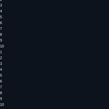
3
4
5
6
7
8
9
10
1
2
3
4
5
6
7
8
9
10