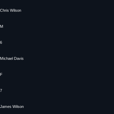
Chris Wilson
M
6
Michael Davis
F
7
James Wilson