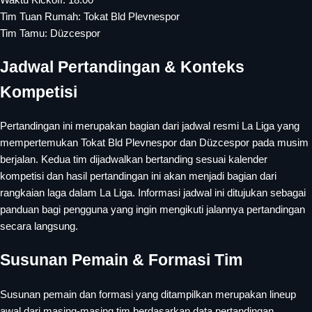
Tim Tuan Rumah: Tokat Bld Plevnespor
Tim Tamu: Düzcespor
Jadwal Pertandingan & Konteks
Kompetisi
Pertandingan ini merupakan bagian dari jadwal resmi La Liga yang
mempertemukan Tokat Bld Plevnespor dan Düzcespor pada musim
berjalan. Kedua tim dijadwalkan bertanding sesuai kalender
kompetisi dan hasil pertandingan ini akan menjadi bagian dari
rangkaian laga dalam La Liga. Informasi jadwal ini ditujukan sebagai
panduan bagi pengguna yang ingin mengikuti jalannya pertandingan
secara langsung.
Susunan Pemain & Formasi Tim
Susunan pemain dan formasi yang ditampilkan merupakan lineup
awal dari masing-masing tim berdasarkan data pertandingan.