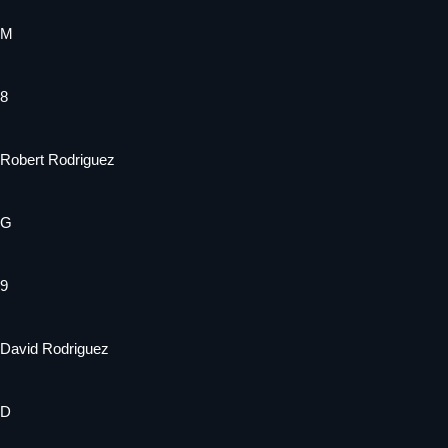
M
8
Robert Rodriguez
G
9
David Rodriguez
D