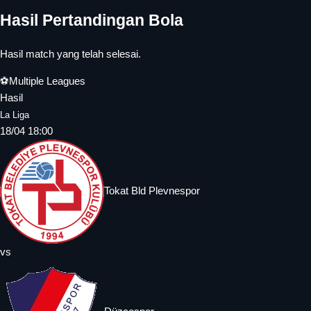
Hasil Pertandingan Bola
Hasil match yang telah selesai.
⚽
Multiple Leagues
Hasil
La Liga
18/04 18:00
Tokat Bld Plevnespor
vs