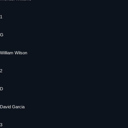
1
G
William Wilson
2
D
David Garcia
3