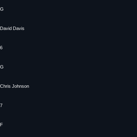
G
David Davis
6
G
Chris Johnson
7
F