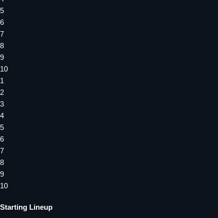
5
6
7
8
9
10
1
2
3
4
5
6
7
8
9
10
Starting Lineup