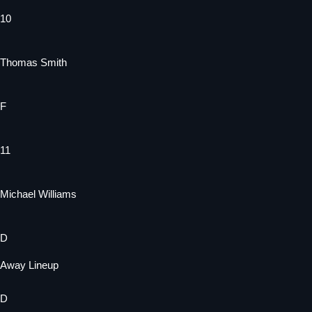
10
Thomas Smith
F
11
Michael Williams
D
Away Lineup
D