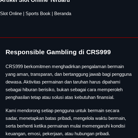
Artikel Slot Online Terbaru
Slot Online
|
Sports Book
|
Beranda
Responsible Gambling di CRS999
CRS999 berkomitmen menghadirkan pengalaman bermain
yang aman, transparan, dan bertanggung jawab bagi pengguna
dewasa. Aktivitas permainan dan taruhan harus dipahami
sebagai hiburan berisiko, bukan sebagai cara memperoleh
penghasilan tetap atau solusi atas kebutuhan finansial.
Kami mendorong setiap pengguna untuk bermain secara
sadar, menetapkan batas pribadi, mengelola waktu bermain,
serta berhenti ketika permainan mulai memengaruhi kondisi
keuangan, emosi, pekerjaan, atau hubungan pribadi.