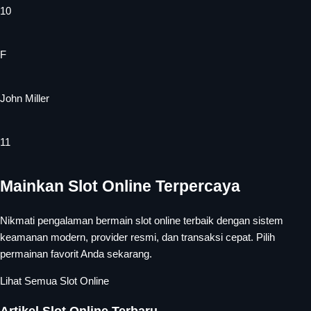
10
F
John Miller
11
Mainkan Slot Online Terpercaya
Nikmati pengalaman bermain slot online terbaik dengan sistem
keamanan modern, provider resmi, dan transaksi cepat. Pilih
permainan favorit Anda sekarang.
Lihat Semua Slot Online