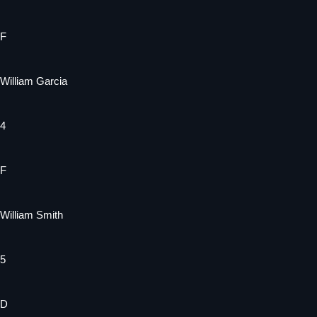
F
William Garcia
4
F
William Smith
5
D