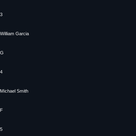
3
William Garcia
G
4
Michael Smith
F
5