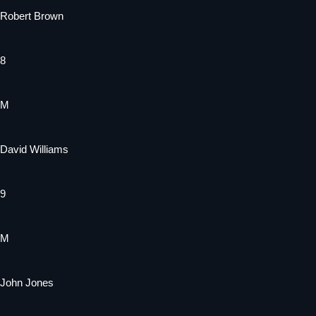
Robert Brown
8
M
David Williams
9
M
John Jones