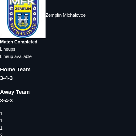
Zemplín Michalovce
Match Completed
Lineups
Lineup available
Home Team
3-4-3
Away Team
3-4-3
1
1
1
2