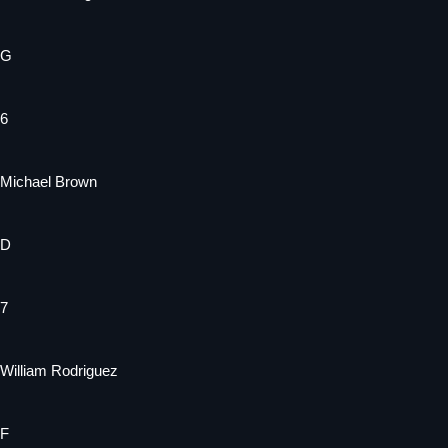
G
6
Michael Brown
D
7
William Rodriguez
F