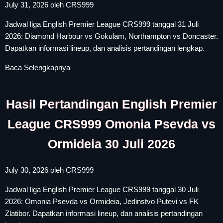
July 31, 2026
oleh
CRS999
Jadwal liga English Premier League CRS999 tanggal 31 Juli
2026: Diamond Harbour vs Gokulam, Northampton vs Doncaster.
Dapatkan informasi lineup, dan analisis pertandingan lengkap.
Baca Selengkapnya
Hasil Pertandingan English Premier
League CRS999 Omonia Psevda vs
Ormideia 30 Juli 2026
July 30, 2026
oleh
CRS999
Jadwal liga English Premier League CRS999 tanggal 30 Juli
2026: Omonia Psevda vs Ormideia, Jedinstvo Putevi vs FK
Zlatibor. Dapatkan informasi lineup, dan analisis pertandingan