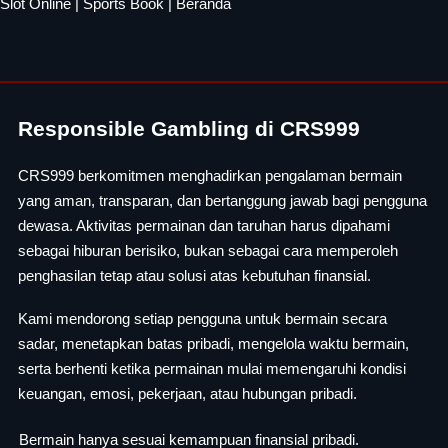
Slot Online
|
Sports Book
|
Beranda
Responsible Gambling di CRS999
CRS999 berkomitmen menghadirkan pengalaman bermain
yang aman, transparan, dan bertanggung jawab bagi pengguna
dewasa. Aktivitas permainan dan taruhan harus dipahami
sebagai hiburan berisiko, bukan sebagai cara memperoleh
penghasilan tetap atau solusi atas kebutuhan finansial.
Kami mendorong setiap pengguna untuk bermain secara
sadar, menetapkan batas pribadi, mengelola waktu bermain,
serta berhenti ketika permainan mulai memengaruhi kondisi
keuangan, emosi, pekerjaan, atau hubungan pribadi.
Bermain hanya sesuai kemampuan finansial pribadi.