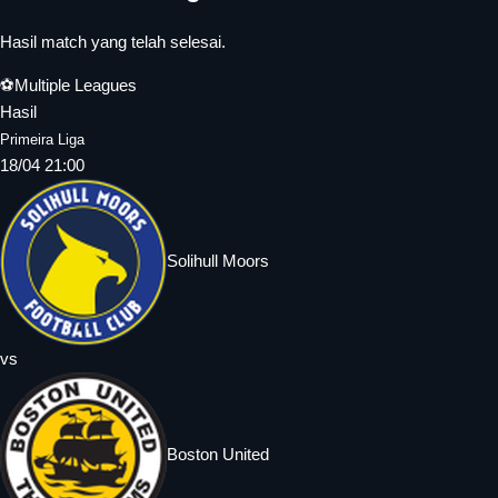
Hasil match yang telah selesai.
⚽
Multiple Leagues
Hasil
Primeira Liga
18/04 21:00
Solihull Moors
vs
Boston United