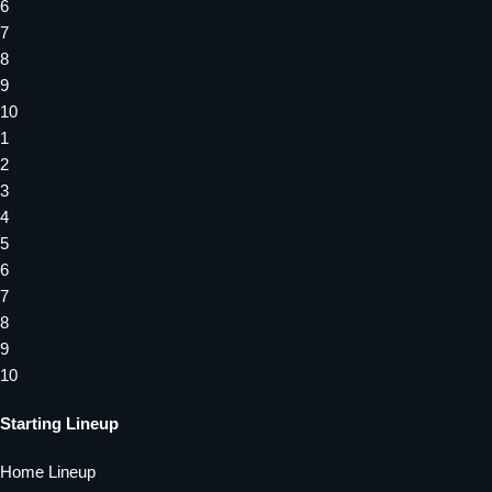
6
7
8
9
10
1
2
3
4
5
6
7
8
9
10
Starting Lineup
Home Lineup