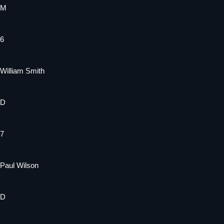
M
6
William Smith
D
7
Paul Wilson
D