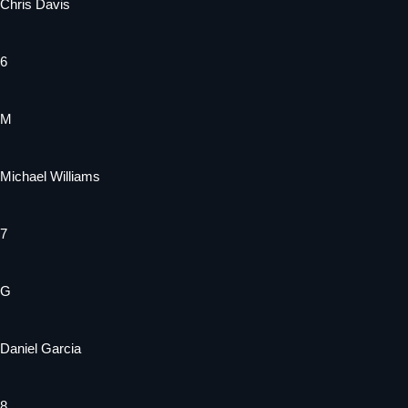
Chris Davis
6
M
Michael Williams
7
G
Daniel Garcia
8