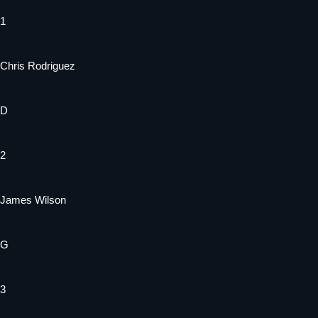
1
Chris Rodriguez
D
2
James Wilson
G
3