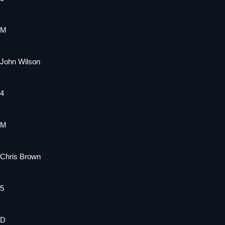
M
John Wilson
4
M
Chris Brown
5
D