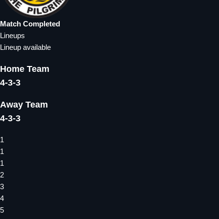
Match Completed
Lineups
Lineup available
Home Team
4-3-3
Away Team
4-3-3
1
1
1
2
3
4
5