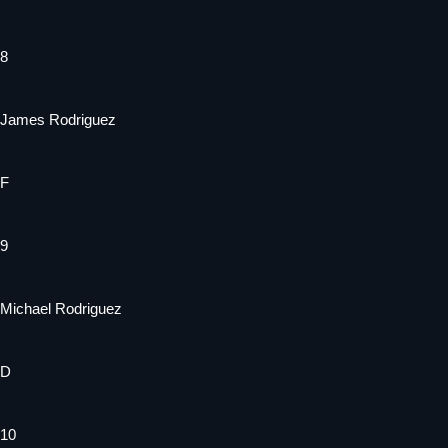
8
James Rodriguez
F
9
Michael Rodriguez
D
10