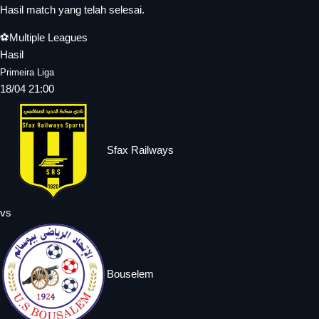
Hasil match yang telah selesai.
⚽
Multiple Leagues
Hasil
Primeira Liga
18/04 21:00
Sfax Railways
vs
Bouselem