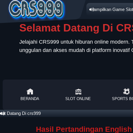
eritahuan : Situs Resmi Menampilkan Game Slot dan Result Update
Selamat Datang Di
CR
Jelajahi CRS999 untuk hiburan online modern. 
unggulan dan akses mudah di platform inovatif
BERANDA
SLOT ONLINE
SPORTS B
Datang Di crs999
Hasil Pertandingan Englis