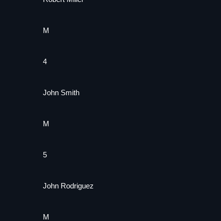
M
4
John Smith
M
5
John Rodriguez
M