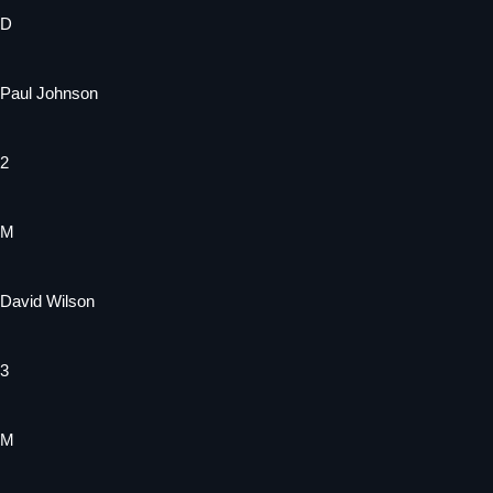
D
Paul Johnson
2
M
David Wilson
3
M