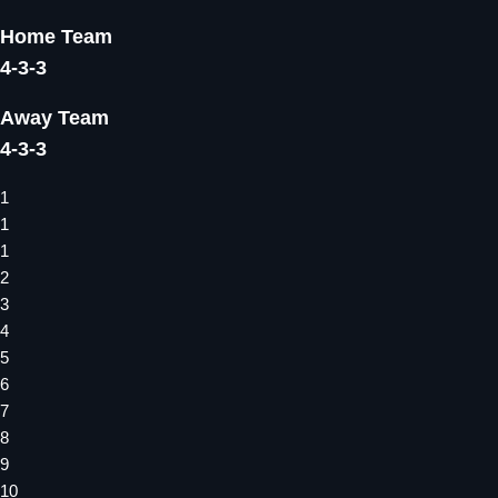
Home Team
4-3-3
Away Team
4-3-3
1
1
1
2
3
4
5
6
7
8
9
10