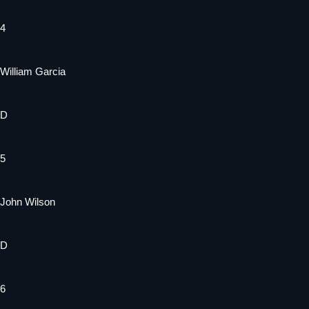
4
William Garcia
D
5
John Wilson
D
6