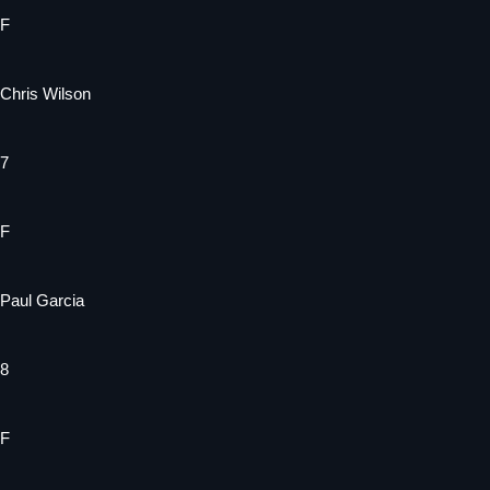
F
Chris Wilson
7
F
Paul Garcia
8
F