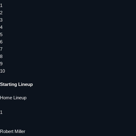
1
2
3
4
5
6
7
8
9
10
Starting Lineup
Home Lineup
1
Robert Miller