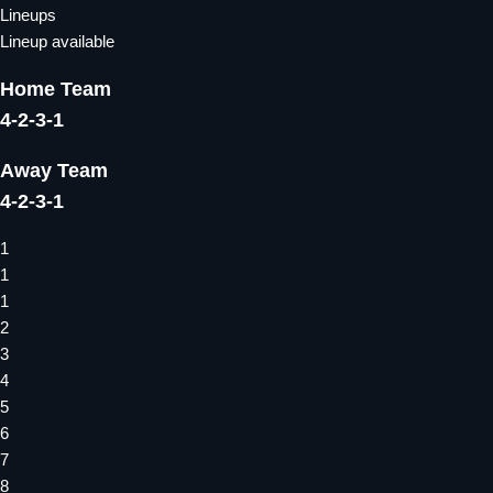
Lineups
Lineup available
Home Team
4-2-3-1
Away Team
4-2-3-1
1
1
1
2
3
4
5
6
7
8