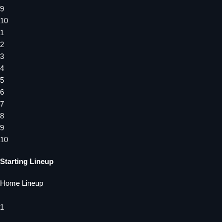
9
10
1
2
3
4
5
6
7
8
9
10
Starting Lineup
Home Lineup
1